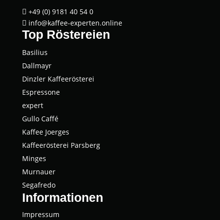
+49 (0) 9181 40 54 0

info@kaffee-experten.online

Top Röstereien
Basi­li­us
Dall­mayr
Dinz­ler Kaffeerösterei
Espres­so­ne
expert
Gul­lo Caffé
Kaffee Joer­ges
Kaf­fee­rös­te­rei Parsberg
Min­ges
Mur­nau­er
Segaf­re­do
Informationen
Impressum