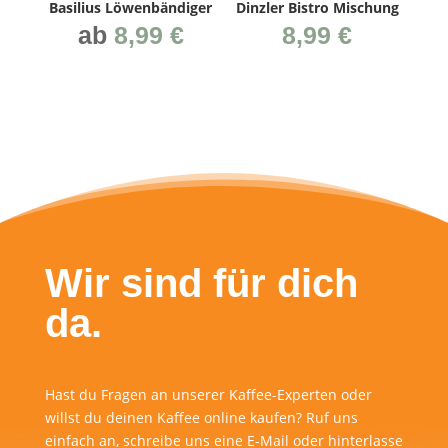
Basi­li­us Löwenbändiger
Dinz­ler Bis­tro Mischung
ab
8,99
€
8,99
€
Wir sind für dich
da.
Hast du Fragen an unserer Kaffee-Experten oder
willst du deinen Kaffee online kaufen? Ruf uns
einfach an, schreibe uns eine E-Mail oder hinterlasse