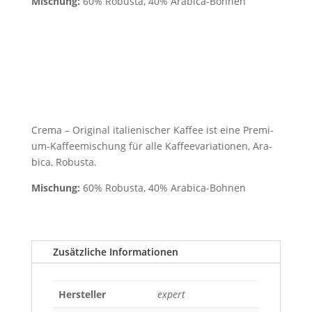
Mischung:
60% Robusta, 40% Arabica-Bohnen
Cre­ma – Ori­gi­nal ita­lie­ni­scher Kaffee ist eine Pre­mi­
um-Kaf­fee­mi­schung für alle Kaf­fee­va­ria­tio­nen, Ara­
bica, Robusta.
Mischung:
60% Robus­ta, 40% Arabica-Bohnen
Zusätzliche Informationen
Hersteller
expert