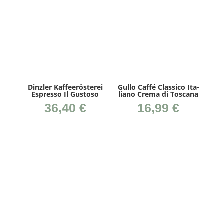
Dinz­ler Kaf­fee­rös­te­rei
Gul­lo Caf­fé Clas­si­co Ita­
Espres­so Il Gustoso
lia­no Cre­ma di Toscana
36,40
€
16,99
€