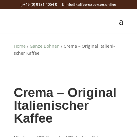
+49 (0) 9181 4054 0
info@kaffee-experten.online
Home
/
Ganze Bohnen
/ Cre­ma – Ori­gi­nal Ita­lie­ni­
scher Kaffee
Cre­ma – Ori­gi­nal
Ita­lie­ni­scher
Kaffee