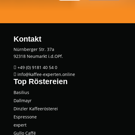
Kontakt
Nürnberger Str. 37a
92318 Neumarkt i.d.OPf.
+49 (0) 9181 40 54 0

info@kaffee-experten.online

Top Röstereien
Basi­li­us
Dall­mayr
Dinz­ler Kaffeerösterei
Espres­so­ne
expert
Gul­lo Caffé