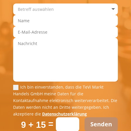
Ich bin einverstanden, dass die TeVi Markt
Handels GmbH meine Daten für die
Kontaktaufnahme elektronisch weiterverarbeitet. Die
Daten werden nicht an Dritte weitergegeben. Ich
akzeptiere die
Datenschutzerklärung
=
9 + 15
Senden