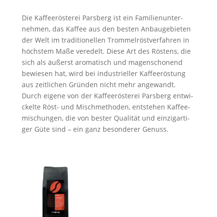
Die Kaf­fee­rös­te­rei Pars­berg ist ein Fami­li­en­un­ter­
neh­men, das Kaffee aus den bes­ten Anbau­ge­bie­ten
der Welt im tra­di­tio­nel­len Trom­mel­rös­t­ver­fah­ren in
höchs­tem Maße ver­edelt. Die­se Art des Rös­tens, die
sich als äußerst aro­ma­tisch und magen­scho­nend
bewie­sen hat, wird bei indus­tri­el­ler Kaf­fee­rös­tung
aus zeit­li­chen Grün­den nicht mehr ange­wandt.
Durch eige­ne von der Kaf­fee­rös­te­rei Pars­berg ent­wi­
ckel­te Röst- und Mischme­tho­den, ent­ste­hen Kaf­fee­
mi­schun­gen, die von bes­ter Qua­li­tät und ein­zig­ar­ti­
ger Güte sind – ein ganz beson­de­rer Genuss.