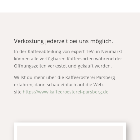
Ver­kos­tung jeder­zeit bei uns möglich.
In der Kaf­fee­ab­tei­lung von expert TeVi in Neu­markt
kön­nen alle ver­füg­ba­ren Kaf­fee­sor­ten wäh­rend der
Öff­nungs­zei­ten ver­kos­tet und gekauft werden.
Willst du mehr über die Kaf­fee­rös­te­rei Pars­berg
erfah­ren, dann schau ein­fach auf die Web­
site
https://www.kaffeeroesterei-parsberg.de