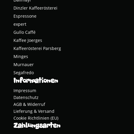
Dinz­ler Kaffeerösterei
Espres­so­ne
expert
Gul­lo Caffé
Kaffee Joer­ges
Kaf­fee­rös­te­rei Parsberg
Min­ges
Mur­nau­er
Segaf­re­do
Informationen
Impressum
Datenschutz
AGB & Widerruf
Lieferung & Versand
Cookie Richtlinien (EU)
Zahlungsarten