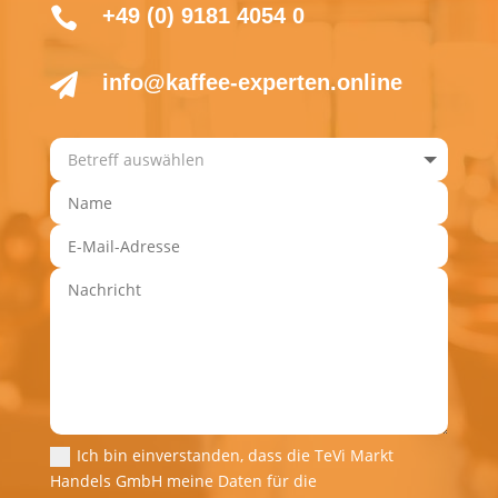
+49 (0) 9181 4054 0

info@kaffee-experten.online

Ich bin einverstanden, dass die TeVi Markt
Handels GmbH meine Daten für die