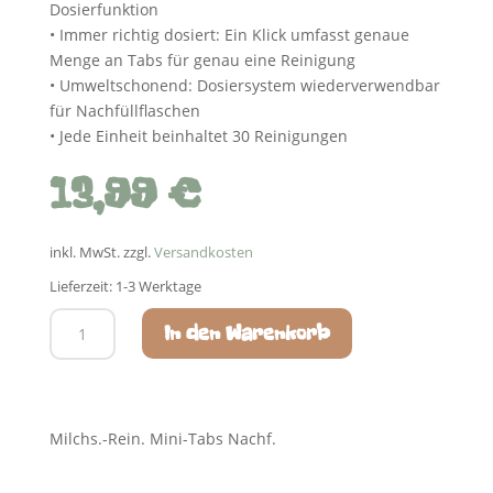
Dosierfunktion
• Immer richtig dosiert: Ein Klick umfasst genaue
Menge an Tabs für genau eine Reinigung
• Umweltschonend: Dosiersystem wiederverwendbar
für Nachfüllflaschen
• Jede Einheit beinhaltet 30 Reinigungen
13,99
€
inkl. MwSt.
zzgl.
Versandkosten
Lieferzeit:
1-3 Werktage
JURA
In den Warenkorb
Mini-
Tabs
Nachfüllflasche
(90
Milchs.-Rein. Mini-Tabs Nachf.
g)
24157