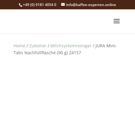
+49 (0) 9181 4054 0
info@kaffee-experten.online
Home
/
Zubehör
/
Milchsystemreiniger
/ JURA Mini-
Tabs Nach­füll­fla­sche (90 g) 24157