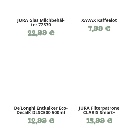
JURA Glas Milch­be­häl­
XAVAX Kaf­fee­lot
ter 72570
7,99
€
22,99
€
De’­Longhi Ent­kal­ker Eco­
JURA Fil­ter­pa­tro­ne
De­calk DLSC500 500ml
CLARIS Smart+
12,99
€
15,99
€