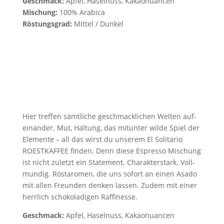
Geschmack:
Apfel, Haselnuss, Kakaonuancen
Mischung:
100% Arabica
Röstungsgrad:
Mittel / Dunkel
Hier tref­fen sämt­li­che geschmack­li­chen Wel­ten auf­
ein­an­der. Mut, Hal­tung, das mit­un­ter wil­de Spiel der
Ele­men­te – all das wirst du unse­rem El Soli­ta­rio
ROESTKAFFEE fin­den. Denn die­se Espres­so Mischung
ist nicht zuletzt ein State­ment. Cha­rak­ter­stark. Voll­
mun­dig. Röst­aro­men, die uns sofort an einen Asa­do
mit allen Freun­den den­ken las­sen. Zudem mit einer
herr­lich scho­ko­la­di­gen Raffinesse.
Geschmack:
Apfel, Hasel­nuss, Kakaonuancen