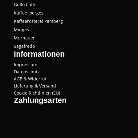
Gul­lo Caffé
Kaffee Joer­ges
Kaf­fee­rös­te­rei Parsberg
Min­ges
Mur­nau­er
Segaf­re­do
Informationen
Impressum
Datenschutz
AGB & Widerruf
Lieferung & Versand
Cookie Richtlinien (EU)
Zahlungsarten