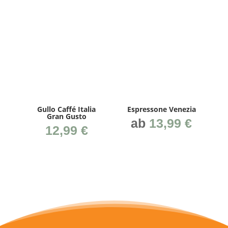
Gul­lo Caf­fé Ita­lia
Espres­so­ne Venezia
Gran Gusto
ab
13,99
€
12,99
€