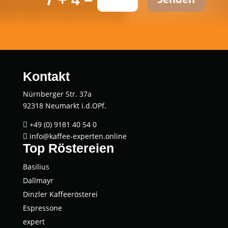
Kontakt
Nürnberger Str. 37a
92318 Neumarkt i.d.OPf.
+49 (0) 9181 40 54 0

info@kaffee-experten.online

Top Röstereien
Basi­li­us
Dall­mayr
Dinz­ler Kaffeerösterei
Espres­so­ne
expert