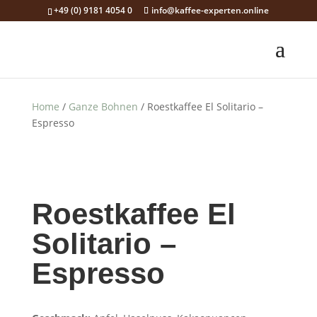
+49 (0) 9181 4054 0
info@kaffee-experten.online
Home
/
Ganze Bohnen
/ Roest­kaf­fee El Soli­ta­rio –
Espresso
Roest­kaf­fee El
Soli­ta­rio –
Espresso