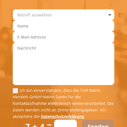
Ich bin einverstanden, dass die TeVi Markt
Handels GmbH meine Daten für die
Kontaktaufnahme elektronisch weiterverarbeitet. Die
Daten werden nicht an Dritte weitergegeben. Ich
akzeptiere die
Datenschutzerklärung
=
7 + 4
Senden