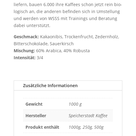
lie­fern, bau­en 6.000 ihre Kaf­fees schon jetzt rein bio­
lo­gisch an, die ande­ren befin­den sich in Umstel­lung
und wer­den von WSSS mit Trai­nings und Bera­tung
dabei unterstützt.
Geschmack:
Kakao­ni­bis, Tro­cken­frucht, Zedern­holz,
Bit­ter­scho­ko­la­de, Sauerkirsch
Mischung:
60% Ara­bica, 40% Robusta
Inten­si­tät:
3/4
Zusätzliche Informationen
Gewicht
1000 g
Hersteller
Speicherstadt Kaffee
Produkt enthält
1000g, 250g, 500g