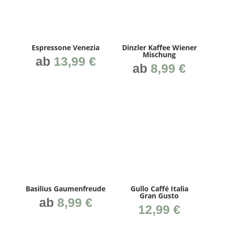
Espres­so­ne Venezia
Dinz­ler Kaffee Wie­ner
Mischung
ab
13,99
€
ab
8,99
€
Basi­li­us Gaumenfreude
Gul­lo Caf­fé Ita­lia
Gran Gusto
ab
8,99
€
12,99
€