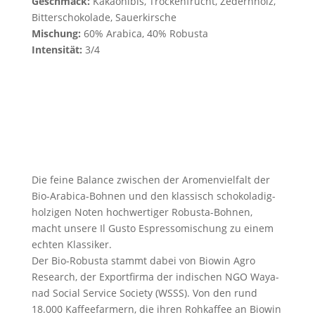
Geschmack:
Kakaonibis, Trockenfrucht, Zedernholz,
Bitterschokolade, Sauerkirsche
Mischung:
60% Arabica, 40% Robusta
Intensität:
3/4
Die fei­ne Balan­ce zwi­schen der Aro­men­viel­falt der
Bio-Ara­bica-Boh­nen und den klas­sisch scho­ko­la­dig-
hol­zi­gen Noten hoch­wer­ti­ger Robus­ta-Boh­nen,
macht unse­re Il Gus­to Espres­so­mi­schung zu einem
ech­ten Klassiker.
Der Bio-Robus­ta stammt dabei von Bio­win Agro
Rese­arch, der Export­fir­ma der indi­schen NGO Waya­
nad Social Ser­vice Socie­ty (WSSS). Von den rund
18.000 Kaf­fee­far­mern, die ihren Roh­kaf­fee an Bio­win