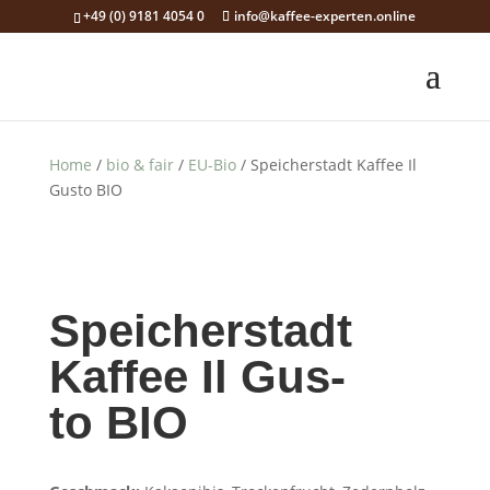
+49 (0) 9181 4054 0
info@kaffee-experten.online
Home
/
bio & fair
/
EU-Bio
/ Spei­cher­stadt Kaffee Il
Gus­to BIO
Spei­cher­stadt
Kaffee Il Gus­
to BIO