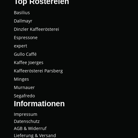
Top Röstereien
Basi­li­us
Dall­mayr
Dinz­ler Kaffeerösterei
Espres­so­ne
expert
Gul­lo Caffé
Kaffee Joer­ges
Kaf­fee­rös­te­rei Parsberg
Min­ges
Mur­nau­er
Segaf­re­do
Informationen
Impressum
Datenschutz
AGB & Widerruf
Lieferung & Versand