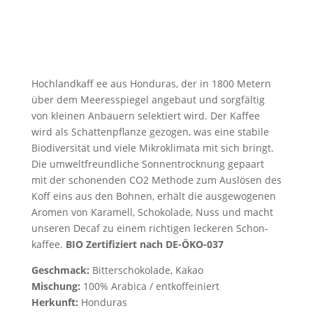
Hoch­land­kaff ee aus Hon­du­ras, der in 1800 Metern
über dem Mee­res­spie­gel ange­baut und sorg­fäl­tig
von klei­nen Anbau­ern selek­tiert wird. Der Kaffee
wird als Schat­ten­pflan­ze gezo­gen, was eine sta­bi­le
Bio­di­ver­si­tät und vie­le Mikro­kli­ma­ta mit sich bringt.
Die umwelt­freund­li­che Son­nen­trock­nung gepaart
mit der scho­nen­den CO2 Metho­de zum Aus­lö­sen des
Koff eins aus den Boh­nen, erhält die aus­ge­wo­ge­nen
Aro­men von Kara­mell, Scho­ko­la­de, Nuss und macht
unse­ren Decaf zu einem rich­ti­gen lecke­ren Schon­
kaf­fee.
BIO Zer­ti­fi­ziert nach DE-ÖKO-037
Geschmack:
Bit­ter­scho­ko­la­de, Kakao
Mischung:
100% Ara­bica / entkoffeiniert
Her­kunft:
Honduras