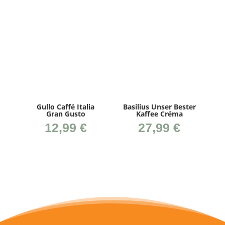
Gul­lo Caf­fé Ita­lia
Basi­li­us Unser Bes­ter
Gran Gusto
Kaffee Créma
12,99
€
27,99
€