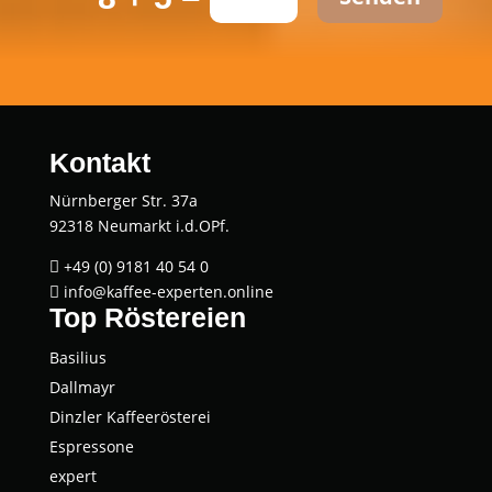
Kontakt
Nürnberger Str. 37a
92318 Neumarkt i.d.OPf.
+49 (0) 9181 40 54 0

info@kaffee-experten.online

Top Röstereien
Basi­li­us
Dall­mayr
Dinz­ler Kaffeerösterei
Espres­so­ne
expert