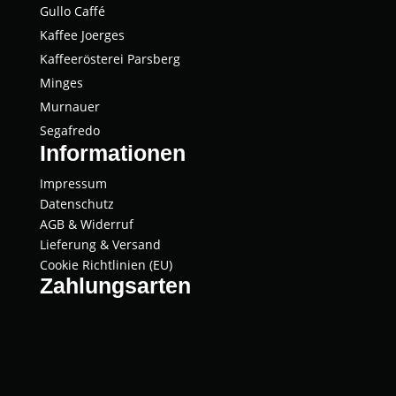
Gul­lo Caffé
Kaffee Joer­ges
Kaf­fee­rös­te­rei Parsberg
Min­ges
Mur­nau­er
Segaf­re­do
Informationen
Impressum
Datenschutz
AGB & Widerruf
Lieferung & Versand
Cookie Richtlinien (EU)
Zahlungsarten