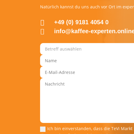
Natürlich kannst du uns auch vor Ort im expe

+49 (0) 9181 4054 0

info@kaffee-experten.onlin
Ich bin einverstanden, dass die TeVi Mar