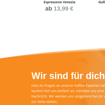
Espres­so­ne Venezia
Gul­
ab
13,99
€
Wir sind für dich
Hast du Fragen an unserer Kaffee-Experten ode
kaufen? Ruf uns einfach an, schreibe uns eine 
Nachricht. Wir werden uns umgehend bei dir 
zur Seite stehen.