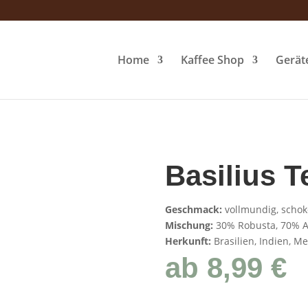
Home
Kaffee Shop
Gerä­
Basi­li­us 
Geschmack:
vollmundig, schok
Mischung:
30% Robusta, 70% A
Herkunft:
Brasilien, Indien, Me
ab
8,99
€