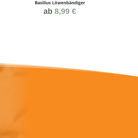
Basi­li­us Löwenbändiger
ab
8,99
€