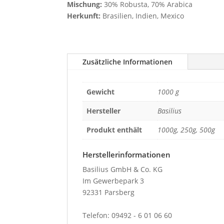
Mischung:
30% Robus­ta, 70% Arabica
Her­kunft:
Bra­si­li­en, Indi­en, Mexico
Zusätzliche Informationen
Gewicht
1000 g
Hersteller
Basilius
Produkt enthält
1000g, 250g, 500g
Herstellerinformationen
Basilius GmbH & Co. KG
Im Gewerbepark 3
92331 Parsberg
Telefon: 09492 - 6 01 06 60