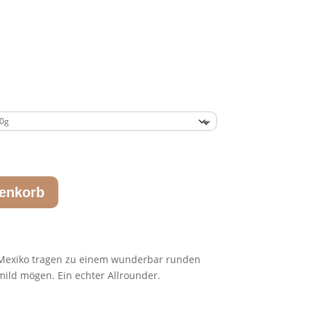
renkorb
d Mexi­ko tra­gen zu einem wun­der­bar run­den
zu mild mögen. Ein ech­ter Allrounder.