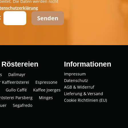
beitet. Die Daten werden nicht
tenschutzerklärung
=
Senden
 Röstereien
Informationen
Impressum
us
Dall­mayr
Datenschutz
r Kaffeerösterei
Espres­so­ne
AGB & Widerruf
Gul­lo Caffé
Kaffee Joer­ges
Lieferung & Versand
­rös­te­rei Parsberg
Min­ges
Cookie Richtlinien (EU)
u­er
Segaf­re­do