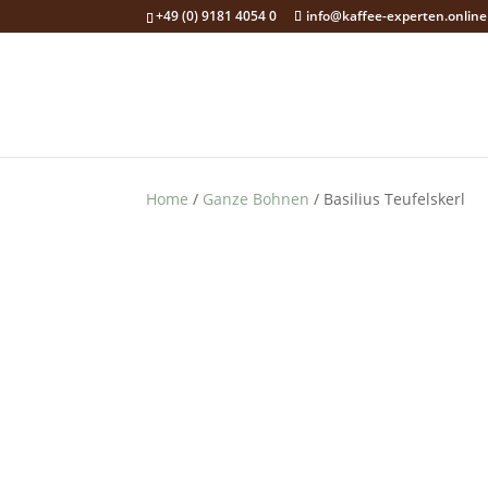
+49 (0) 9181 4054 0
info@kaffee-experten.online
Home
/
Ganze Bohnen
/ Basi­li­us Teufelskerl