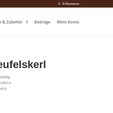
0-Elemente
te & Zubehör
Bei­trä­ge
Mein Kon­to
Teufelskerl
oladig
rabica
xico