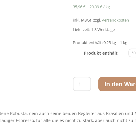
35,96
€
–
29,99
€
/
kg
inkl. MwSt.
zzgl.
Versandkosten
Lieferzeit:
1-3 Werktage
Produkt enthält: 0,25
kg
– 1
kg
Produkt enthält
Basilius
In den Wa
Teufelskerl
Menge
e­ne Robus­ta, nein auch sei­ne bei­den Beglei­ter aus Bra­si­li­en un
­ko­la­di­ger Espres­so, für alle die es nicht zu stark, aber auch nicht 