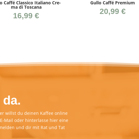
lo Caf­fé Clas­si­co Ita­lia­no Cre­
Gul­lo Caf­fé Premium
ma di Toscana
20,99
€
16,99
€
 da.
r willst du deinen Kaffee online
E-Mail oder hinterlasse hier eine
melden und dir mit Rat und Tat