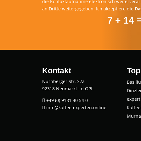
die Kontaktaufnahme elektronisch weiterverar
an Dritte weitergegeben. Ich akzeptiere die
Da
7 + 14
Kontakt
Top
Nürnberger Str. 37a
Basi­li­
92318 Neumarkt i.d.OPf.
Dinz­le
expert
+49 (0) 9181 40 54 0

info@kaffee-experten.online
Kaf­fee

Mur­na