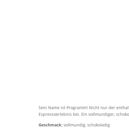
Sein Name ist Pro­gramm! Nicht nur der ent­hal­t
Espresso­er­leb­nis bei. Ein voll­mun­di­ger, scho
Geschmack:
voll­mun­dig, schokoladig