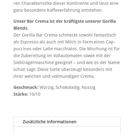
ren Cha­rak­te­ris­ti­ka die­ser Kon­ti­nen­te und lässt eine
ganz beson­de­re Kaf­fee­er­fah­rung entstehen.
Unser Bar Cre­ma ist der kräf­tigs­te unse­rer Goril­la
Blends.
Der Goril­la Bar Cre­ma schmeckt sowohl fan­tas­tisch
als Espres­so als auch mit Milch in Form eines Cap­
puc­ci­nos oder Lat­te mac­chia­tos. Die Mischung ist für
die Zube­rei­tung im Voll­au­to­ma­ten sowie mit der
Sieb­trä­ger­ma­schi­ne geeig­net – und wie es der Name
schon sagt: Die­se Sor­te über­zeugt beson­ders mit
ihrer wei­chen und voll­mun­di­gen Crema.
Geschmack:
Wür­zig, Scho­ko­la­dig, Nussig
Stär­ke:
10/10
Zusätzliche Informationen