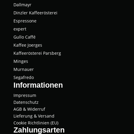
Dall­mayr
Dinz­ler Kaffeerösterei
Espres­so­ne
expert
Gul­lo Caffé
Kaffee Joer­ges
Kaf­fee­rös­te­rei Parsberg
Min­ges
Mur­nau­er
Segaf­re­do
Informationen
Impressum
Datenschutz
AGB & Widerruf
Lieferung & Versand
Cookie Richtlinien (EU)
Zahlungsarten