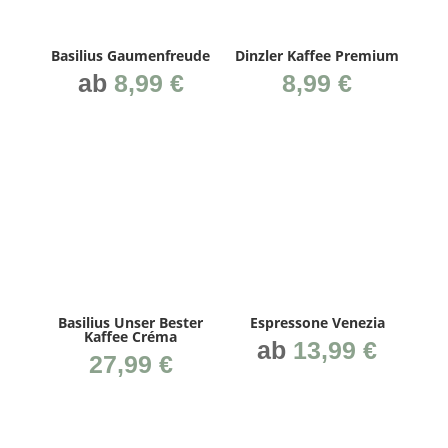
Basi­li­us Gaumenfreude
Dinz­ler Kaffee Premium
ab
8,99
€
8,99
€
Basi­li­us Unser Bes­ter
Espres­so­ne Venezia
Kaffee Créma
ab
13,99
€
27,99
€