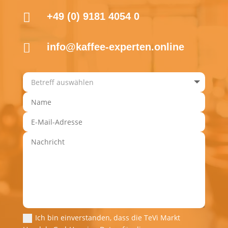

+49 (0) 9181 4054 0

info@kaffee-experten.online
Ich bin einverstanden, dass die TeVi Markt