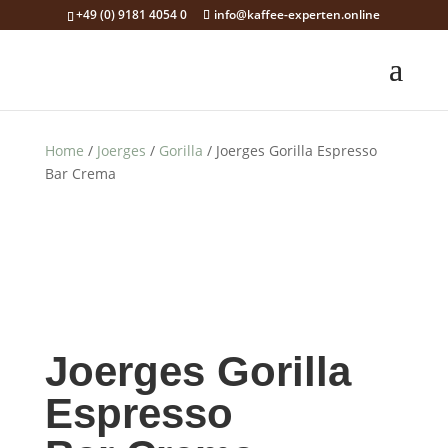
+49 (0) 9181 4054 0
info@kaffee-experten.online
Home
/
Joerges
/
Gorilla
/ Joer­ges Goril­la Espres­so
Bar Crema
Joer­ges Goril­la
Espres­so