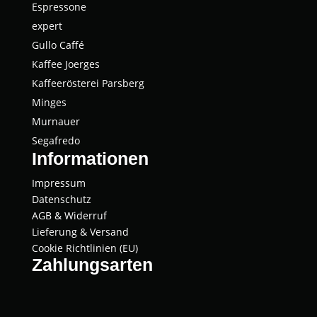
Espres­so­ne
expert
Gul­lo Caffé
Kaffee Joer­ges
Kaf­fee­rös­te­rei Parsberg
Min­ges
Mur­nau­er
Segaf­re­do
Informationen
Impressum
Datenschutz
AGB & Widerruf
Lieferung & Versand
Cookie Richtlinien (EU)
Zahlungsarten