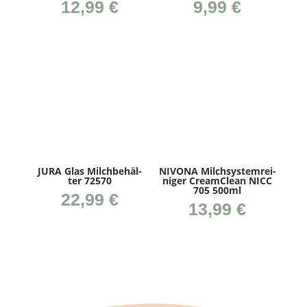
12,99
€
9,99
€
JURA Glas Milch­be­häl­
NIVONA Milch­sys­tem­rei­
ter 72570
ni­ger CreamClean NICC
705 500ml
22,99
€
13,99
€