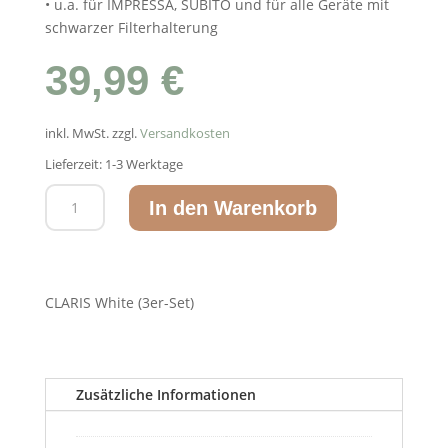
• u.a. für IMPRESSA, SUBITO und für alle Geräte mit
schwarzer Filterhalterung
39,99
€
inkl. MwSt.
zzgl.
Versandkosten
Lieferzeit:
1-3 Werktage
JURA
In den Warenkorb
CLARIS
White
68739
3er-
CLARIS White (3er-Set)
Set
Filterpatrone
Menge
Zusätzliche Informationen