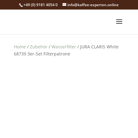
+49 (0) 9181 4054 0
info@kaffee-experten.online
Home
/
Zubehör
/
Wasserfilter
/ JURA CLARIS White
68739 3er-Set Filterpatrone