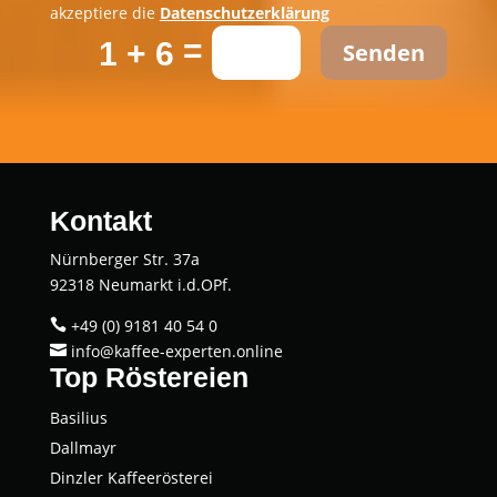
akzeptiere die
Datenschutzerklärung
=
1 + 6
Senden
Kontakt
Nürnberger Str. 37a
92318 Neumarkt i.d.OPf.
+49 (0) 9181 40 54 0

info@kaffee-experten.online

Top Röstereien
Basi­li­us
Dall­mayr
Dinz­ler Kaffeerösterei