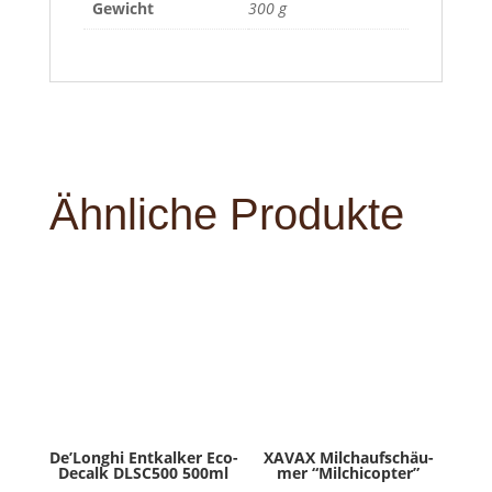
Gewicht
300 g
Ähnliche Produkte
De’­Longhi Ent­kal­ker Eco­
XAVAX Milch­auf­schäu­
De­calk DLSC500 500ml
mer “Mil­chi­c­op­ter”