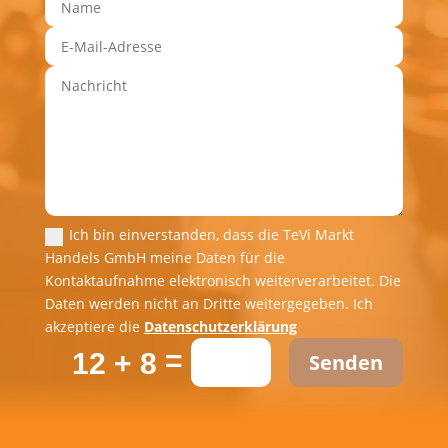
Ich bin einverstanden, dass die TeVi Markt
Handels GmbH meine Daten für die
Kontaktaufnahme elektronisch weiterverarbeitet. Die
Daten werden nicht an Dritte weitergegeben. Ich
akzeptiere die
Datenschutzerklärung
=
12 + 8
Senden