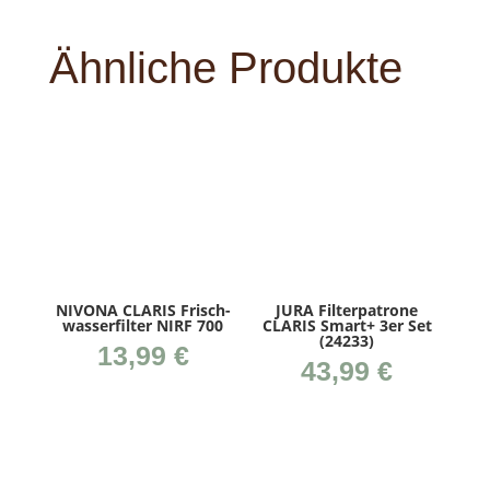
Ähnliche Produkte
NIVONA CLARIS Frisch­
JURA Fil­ter­pa­tro­ne
was­ser­fil­ter NIRF 700
CLARIS Smart+ 3er Set
(24233)
13,99
€
43,99
€