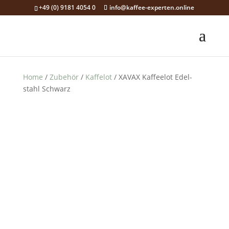
+49 (0) 9181 4054 0
info@kaffee-experten.online
Home
/
Zubehör
/
Kaffelot
/ XAVAX Kaf­fee­lot Edel­
stahl Schwarz