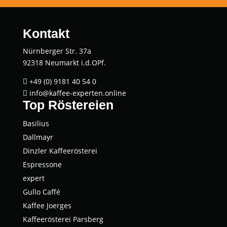
Kontakt
Nürnberger Str. 37a
92318 Neumarkt i.d.OPf.
+49 (0) 9181 40 54 0

info@kaffee-experten.online

Top Röstereien
Basi­li­us
Dall­mayr
Dinz­ler Kaffeerösterei
Espres­so­ne
expert
Gul­lo Caffé
Kaffee Joer­ges
Kaf­fee­rös­te­rei Parsberg