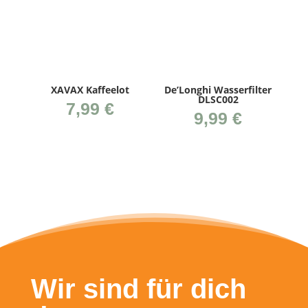
XAVAX Kaf­fee­lot
De’­Longhi Was­ser­fil­ter
DLSC002
7,99
€
9,99
€
Wir sind für dich